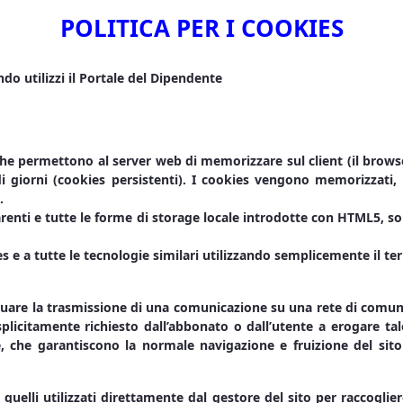
POLITICA PER I COOKIES
ndo utilizzi il Portale del Dipendente
he permettono al server web di memorizzare sul client (il browse
di giorni (cookies persistenti). I cookies vengono memorizzati, 
.
renti e tutte le forme di storage locale introdotte con HTML5, so
e a tutte le tecnologie similari utilizzando semplicemente il te
ffettuare la trasmissione di una comunicazione su una rete di comu
splicitamente richiesto dall’abbonato o dall’utente a erogare ta
ne, che garantiscono la normale navigazione e fruizione del si
o quelli utilizzati direttamente dal gestore del sito per raccogl